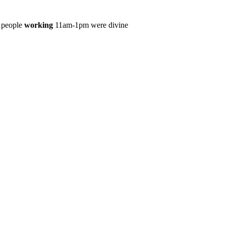
e people
work
ing
11am-1pm were divine