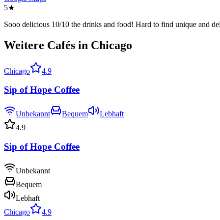
5
★
Sooo delicious 10/10 the drinks and food! Hard to find unique and deli
Weitere Cafés in Chicago
Chicago
4.9
Sip of Hope Coffee
Unbekannt
Bequem
Lebhaft
4.9
Sip of Hope Coffee
Unbekannt
Bequem
Lebhaft
Chicago
4.9