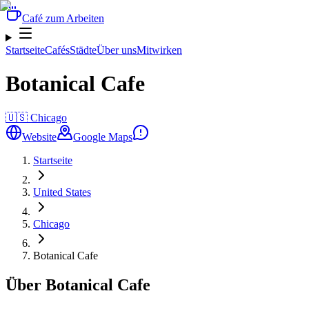
Café zum Arbeiten
Startseite
Cafés
Städte
Über uns
Mitwirken
Botanical Cafe
🇺🇸
Chicago
Website
Google Maps
Startseite
United States
Chicago
Botanical Cafe
Über Botanical Cafe