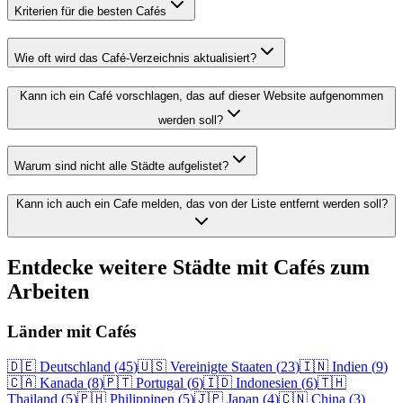
Kriterien für die besten Cafés
Wie oft wird das Café-Verzeichnis aktualisiert?
Kann ich ein Café vorschlagen, das auf dieser Website aufgenommen
werden soll?
Warum sind nicht alle Städte aufgelistet?
Kann ich auch ein Cafe melden, das von der Liste entfernt werden soll?
Entdecke weitere Städte mit Cafés zum
Arbeiten
Länder mit Cafés
🇩🇪
Deutschland
(
45
)
🇺🇸
Vereinigte Staaten
(
23
)
🇮🇳
Indien
(
9
)
🇨🇦
Kanada
(
8
)
🇵🇹
Portugal
(
6
)
🇮🇩
Indonesien
(
6
)
🇹🇭
Thailand
(
5
)
🇵🇭
Philippinen
(
5
)
🇯🇵
Japan
(
4
)
🇨🇳
China
(
3
)