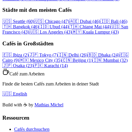
Städte mit den meisten Cafés
🇺🇸
Seattle
(60)
🇺🇸
Chicago
(47)
🇦🇪
Dubai
(46)
🇮🇩
Bali
(46)
🇹🇭
Bangkok
(46)
🇮🇩
Ubud
(44)
🇹🇭
Chiang Mai
(44)
🇺🇸
San
Francisco
(43)
🇺🇸
Los Angeles
(43)
🇲🇾
Kuala Lumpur
(43)
Cafés in Großstädten
🇪🇸
Ibiza
(2)
🇯🇵
Tokyo
(7)
🇮🇳
Delhi
(26)
🇧🇩
Dhaka
(24)
🇪🇬
Cairo
(9)
🇲🇽
Mexico City
(35)
🇨🇳
Beijing
(1)
🇮🇳
Mumbai
(32)
🇯🇵
Osaka
(23)
🇵🇰
Karachi
(14)
Café zum Arbeiten
Finde die besten Cafés zum Arbeiten in deiner Stadt
🇺🇸 English
Build with ☕️ by
Mathias Michel
Ressourcen
Cafés durchsuchen