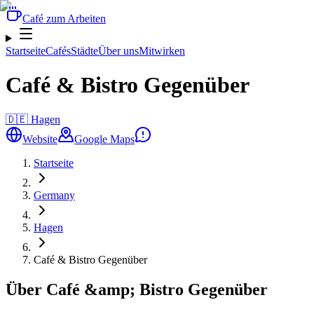
Café zum Arbeiten
Startseite
Cafés
Städte
Über uns
Mitwirken
Café & Bistro Gegenüber
🇩🇪
Hagen
Website
Google Maps
Startseite
Germany
Hagen
Café & Bistro Gegenüber
Über Café &amp; Bistro Gegenüber