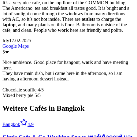
It’s a very nice cafe, on the top floor of the COMMON building.
The Americano, tea and breakfast all tastes good. It is bright and a
lot of sunlight come through the windows from many directions.
with AC, so it’s not hot inside. There are
outlet
s to charge the
laptop
, and many plants on this floor. Bathroom is outside of the
cafe, and clean. People who
work
here are friendly and polite.
Irly
17.02.2025
Google Maps
5
★
Nice ambience. Good place for hangout,
work
and have meeting
here.
They have main dish, but i came here in the afternoon, so i am
having a afternoon dessert instead.
Chocolate souffle 4/5
Mixed berry pie 5/5
Weitere Cafés in Bangkok
Bangkok
4.9