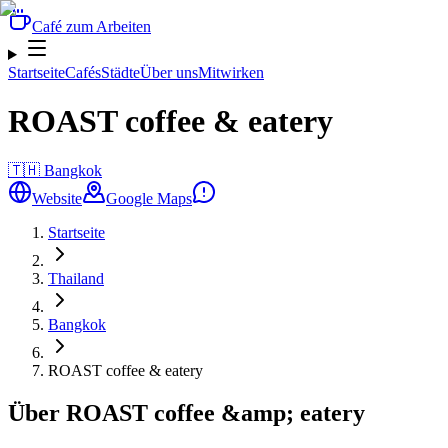
Café zum Arbeiten
Startseite
Cafés
Städte
Über uns
Mitwirken
ROAST coffee & eatery
🇹🇭
Bangkok
Website
Google Maps
Startseite
Thailand
Bangkok
ROAST coffee & eatery
Über ROAST coffee &amp; eatery