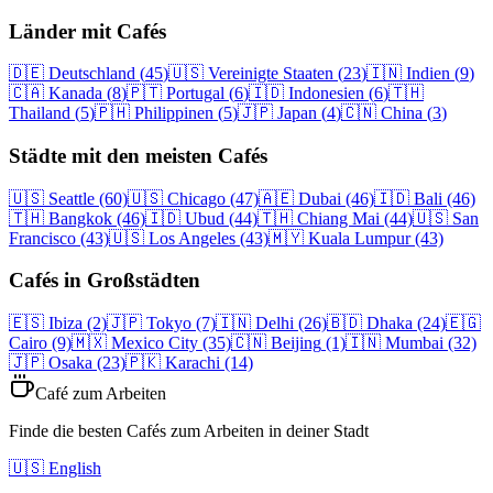
Länder mit Cafés
🇩🇪
Deutschland
(
45
)
🇺🇸
Vereinigte Staaten
(
23
)
🇮🇳
Indien
(
9
)
🇨🇦
Kanada
(
8
)
🇵🇹
Portugal
(
6
)
🇮🇩
Indonesien
(
6
)
🇹🇭
Thailand
(
5
)
🇵🇭
Philippinen
(
5
)
🇯🇵
Japan
(
4
)
🇨🇳
China
(
3
)
Städte mit den meisten Cafés
🇺🇸
Seattle
(60)
🇺🇸
Chicago
(47)
🇦🇪
Dubai
(46)
🇮🇩
Bali
(46)
🇹🇭
Bangkok
(46)
🇮🇩
Ubud
(44)
🇹🇭
Chiang Mai
(44)
🇺🇸
San
Francisco
(43)
🇺🇸
Los Angeles
(43)
🇲🇾
Kuala Lumpur
(43)
Cafés in Großstädten
🇪🇸
Ibiza
(2)
🇯🇵
Tokyo
(7)
🇮🇳
Delhi
(26)
🇧🇩
Dhaka
(24)
🇪🇬
Cairo
(9)
🇲🇽
Mexico City
(35)
🇨🇳
Beijing
(1)
🇮🇳
Mumbai
(32)
🇯🇵
Osaka
(23)
🇵🇰
Karachi
(14)
Café zum Arbeiten
Finde die besten Cafés zum Arbeiten in deiner Stadt
🇺🇸 English