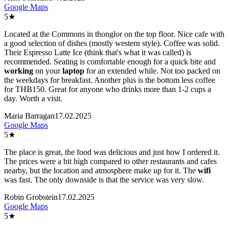
Google Maps
5
★
Located at the Commons in thonglor on the top floor. Nice cafe with
a good selection of dishes (mostly western style). Coffee was solid.
Their Espresso Latte Ice (think that's what it was called) is
recommended. Seating is comfortable enough for a quick bite and
work
ing
on your
laptop
for an extended while. Not too packed on
the weekdays for breakfast. Another plus is the bottom less coffee
for THB150. Great for anyone who drinks more than 1-2 cups a
day. Worth a visit.
Maria Barragan
17.02.2025
Google Maps
5
★
The place is great, the food was delicious and just how I ordered it.
The prices were a bit high compared to other restaurants and cafes
nearby, but the location and atmosphere make up for it. The
wifi
was fast. The only downside is that the service was very slow.
Robin Grobstein
17.02.2025
Google Maps
5
★